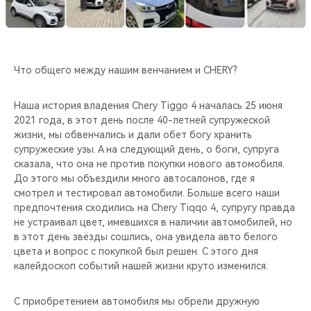
CHERY REMOTE
CHERY И СПОРТ
Что общего между нашим венчанием и CHERY?
НАШИ МЕРОПРИЯТИЯ
Наша история владения Chery Tiggo 4 началась 25 июня
ВИДЕООБЗОРЫ
2021 года, в этот день после 40-летней супружеской
жизни, мы обвенчались и дали обет богу хранить
CHERY ДЛЯ ДЕТЕЙ
супружеские узы. А на следующий день, о боги, супруга
сказала, что она не против покупки нового автомобиля.
До этого мы объездили много автосалонов, где я
смотрел и тестировал автомобили. Больше всего наши
предпочтения сходились на Chery Tiqqo 4, супругу правда
не устраивал цвет, имевшихся в наличии автомобилей, но
в этот день звёзды сошлись, она увидела авто белого
цвета и вопрос с покупкой был решен. С этого дня
калейдоскоп событий нашей жизни круто изменился.
С приобретением автомобиля мы обрели дружную