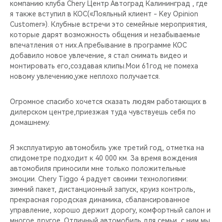
компанию клуба Chery Центр Автоград Калининград , где
я также вступил в КОС(«Лояльный клиент - Key Opinion
Customer»). Клубные встречи это семейные мероприятия,
которые дарят возможность общения и незабываемые
впечатления от них.А пребывание в программе КОС
добавило новое увлечение, я стал снимать видео и
монтировать его,создавая клипы.Мои 61год не помеха
новому увлечению,уже неплохо получается.
Огромное спасибо хочется сказать людям работающих в
дилерском центре,приезжая туда чувствуешь себя по
домашнему.
Я эксплуатирую автомобиль уже третий год, отметка на
спидометре подходит к 40 000 км. За время вождения
автомобиля приносили мне только положительные
эмоции. Chery Tiggo 4 радует своими технологиями:
зимний пакет, дистанционный запуск, круиз контроль,
прекрасная городская динамика, сбалансированное
управление, хорошо держит дорогу, комфортный салон и
многое другое. Отличный автомобиль для семьи, с ним мы