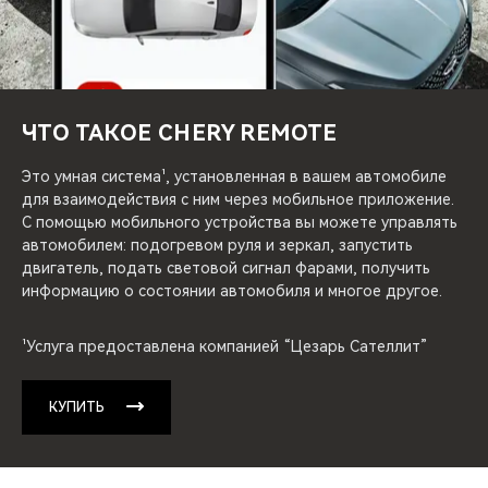
CHERY REMOTE
CHERY И СПОРТ
НАШИ МЕРОПРИЯТИЯ
ЧТО ТАКОЕ CHERY REMOTE
ВИДЕООБЗОРЫ
Это умная система¹, установленная в вашем автомобиле
для взаимодействия с ним через мобильное приложение.
С помощью мобильного устройства вы можете управлять
CHERY ДЛЯ ДЕТЕЙ
автомобилем: подогревом руля и зеркал, запустить
двигатель, подать световой сигнал фарами, получить
информацию о состоянии автомобиля и многое другое.
¹Услуга предоставлена компанией “Цезарь Сателлит”
КУПИТЬ