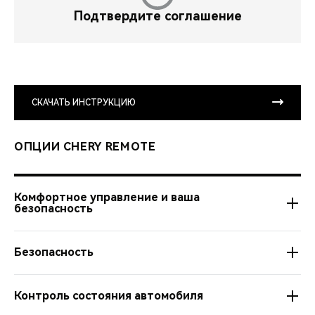
Подтвердите соглашение
СКАЧАТЬ ИНСТРУКЦИЮ
ОПЦИИ CHERY REMOTE
Комфортное управление и ваша
безопасность
Безопасность
Автозапуск из любой точки мира.
Настройка расписания и длительности работы
Контроль состояния автомобиля
Управление подогревом руля и сидений, зеркал и
Управление центральным замком дистанционно.
стекол